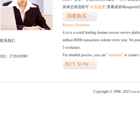
具体交易流程可
“点击这里”
查看或咨询support@
我要购买
>>
Process Overview:
4.cn is a world leading domain escrow service plat
million RMB transaction volume every year. We promi
联系我们
5 workdays.
For detailed process, you can
“visit here”
or contact
QQ：2726103981
BUY NOW
>>
Copyright © 1998 -2025 www.