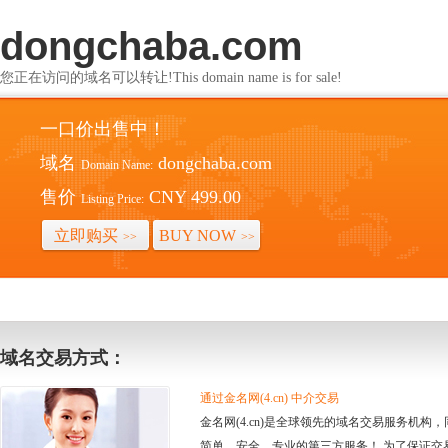
dongchaba.com
您正在访问的域名可以转让!This domain name is for sale!
一口价出售中！
域名
dongchaba.com
Domain Name:
售价
CNY 499.00
Listing Price:
立即购买
BUY NOW
>>
>>
域名交易方式：
通过金名网(4.cn) 中介交易
金名网(4.cn)是全球领先的域名交易服务机
简单、安全、专业的第三方服务！ 为了保证交