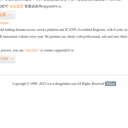
流程可
“点击这里”
查看或咨询support@4.cn。
购买
>>
erview:
orld leading domain escrow service platform and ICANN-Accredited Registrar, with 6 years ri
 transaction volume every year. We promise our clients with professional, safe and easy third-
.
d process, you can
“visit here”
or contact support@4.cn.
NOW
>>
Copyright © 1998 -2025 www.dongchaba.com All Rights Reserved
51La