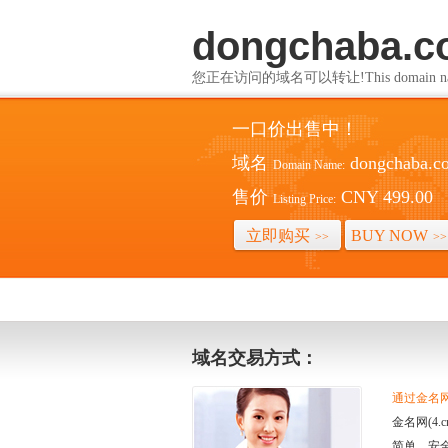
dongchaba.
您正在访问的域名可以转让!This domain name i
一口价出售中！
域名
dongchaba.c
Domain Name:
售价
CNY 499.00
Listing Price:
立即购买
BUY NOW
>>
>>
域名交易方式：
通过金名网(
金名网(4
简单、安