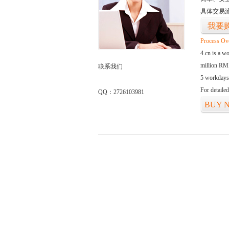
具体交易
我要
Process Ov
4.cn is a w
million RMB
联系我们
5 workdays
For detaile
QQ：2726103981
BUY 