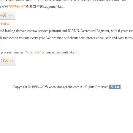
流程可
“点击这里”
查看或咨询support@4.cn。
购买
>>
erview:
orld leading domain escrow service platform and ICANN-Accredited Registrar, with 6 years ri
 transaction volume every year. We promise our clients with professional, safe and easy third-
.
d process, you can
“visit here”
or contact support@4.cn.
NOW
>>
Copyright © 1998 -2025 www.dongchaba.com All Rights Reserved
51La