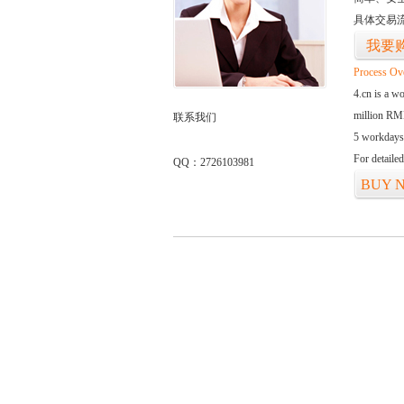
具体交易
我要
Process Ov
4.cn is a w
million RMB
联系我们
5 workdays
For detaile
QQ：2726103981
BUY 