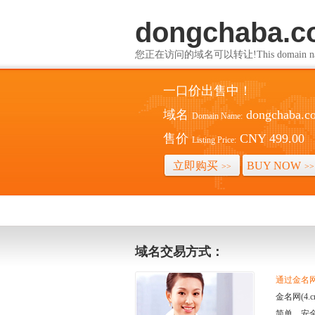
dongchaba.
您正在访问的域名可以转让!This domain name i
一口价出售中！
域名
dongchaba.c
Domain Name:
售价
CNY 499.00
Listing Price:
立即购买
BUY NOW
>>
>>
域名交易方式：
通过金名网(
金名网(4
简单、安