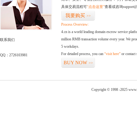
具体交易流程可
“点击这里”
查看或咨询support@
我要购买
>>
Process Overview:
4.cn is a world leading domain escrow service plat
million RMB transaction volume every year. We promi
联系我们
5 workdays.
For detailed process, you can
“visit here”
or contact
QQ：2726103981
BUY NOW
>>
Copyright © 1998 -2025 www.