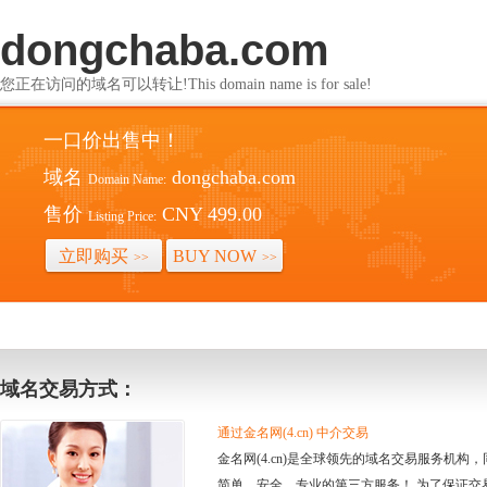
dongchaba.com
您正在访问的域名可以转让!This domain name is for sale!
一口价出售中！
域名
dongchaba.com
Domain Name:
售价
CNY 499.00
Listing Price:
立即购买
BUY NOW
>>
>>
域名交易方式：
通过金名网(4.cn) 中介交易
金名网(4.cn)是全球领先的域名交易服务机
简单、安全、专业的第三方服务！ 为了保证交