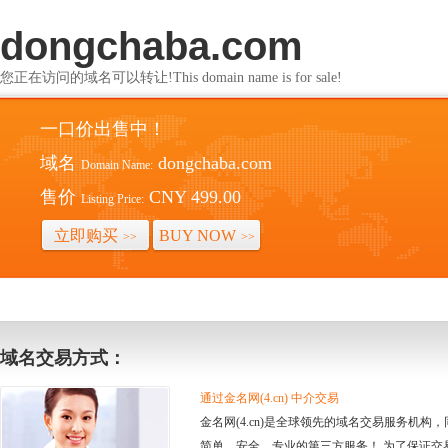
dongchaba.com
您正在访问的域名可以转让!This domain name is for sale!
一口价出售中！
域名
dongchaba.com
Domain Name:
售价
CNY 499.00
Listing Price:
立即购买
BUY NOW
>>
>>
域名交易方式：
通过金名网(4.cn) 中介交易
金名网(4.cn)是全球领先的域名交易服务机
简单、安全、专业的第三方服务！ 为了保证交