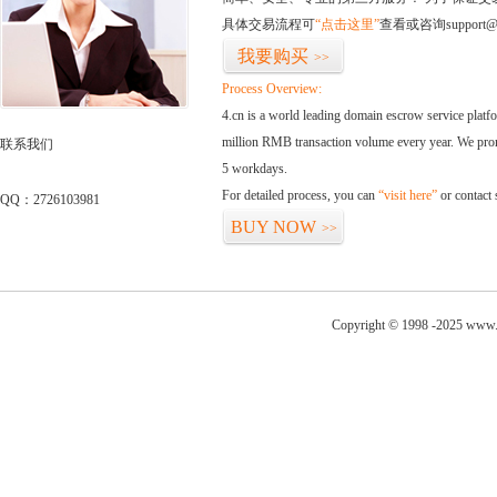
具体交易流程可
“点击这里”
查看或咨询support@
我要购买
>>
Process Overview:
4.cn is a world leading domain escrow service plat
million RMB transaction volume every year. We promi
联系我们
5 workdays.
For detailed process, you can
“visit here”
or contact
QQ：2726103981
BUY NOW
>>
Copyright © 1998 -2025 www.