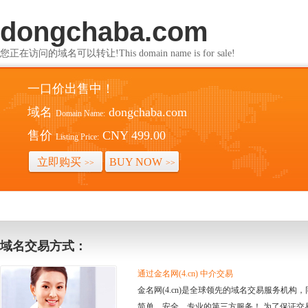
dongchaba.com
您正在访问的域名可以转让!This domain name is for sale!
一口价出售中！
域名
dongchaba.com
Domain Name:
售价
CNY 499.00
Listing Price:
立即购买
BUY NOW
>>
>>
域名交易方式：
通过金名网(4.cn) 中介交易
金名网(4.cn)是全球领先的域名交易服务机
简单、安全、专业的第三方服务！ 为了保证交