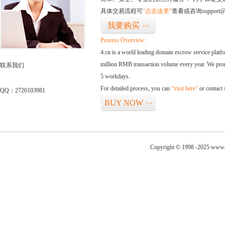
具体交易流程可
“点击这里”
查看或咨询support@
我要购买
>>
Process Overview:
4.cn is a world leading domain escrow service plat
million RMB transaction volume every year. We promi
联系我们
5 workdays.
For detailed process, you can
“visit here”
or contact
QQ：2726103981
BUY NOW
>>
Copyright © 1998 -2025 www.